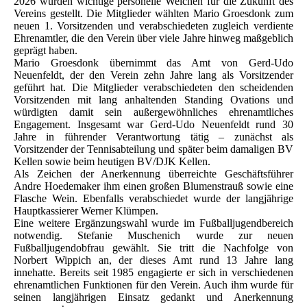
2026 wurden wichtige personelle Weichen für die Zukunft des
Vereins gestellt. Die Mitglieder wählten Mario Groesdonk zum
neuen 1. Vorsitzenden und verabschiedeten zugleich verdiente
Ehrenamtler, die den Verein über viele Jahre hinweg maßgeblich
geprägt haben.
Mario Groesdonk übernimmt das Amt von Gerd-Udo
Neuenfeldt, der den Verein zehn Jahre lang als Vorsitzender
geführt hat. Die Mitglieder verabschiedeten den scheidenden
Vorsitzenden mit lang anhaltenden Standing Ovations und
würdigten damit sein außergewöhnliches ehrenamtliches
Engagement. Insgesamt war Gerd-Udo Neuenfeldt rund 30
Jahre in führender Verantwortung tätig – zunächst als
Vorsitzender der Tennisabteilung und später beim damaligen BV
Kellen sowie beim heutigen BV/DJK Kellen.
Als Zeichen der Anerkennung überreichte Geschäftsführer
Andre Hoedemaker ihm einen großen Blumenstrauß sowie eine
Flasche Wein. Ebenfalls verabschiedet wurde der langjährige
Hauptkassierer Werner Klümpen.
Eine weitere Ergänzungswahl wurde im Fußballjugendbereich
notwendig. Stefanie Muschenich wurde zur neuen
Fußballjugendobfrau gewählt. Sie tritt die Nachfolge von
Norbert Wippich an, der dieses Amt rund 13 Jahre lang
innehatte. Bereits seit 1985 engagierte er sich in verschiedenen
ehrenamtlichen Funktionen für den Verein. Auch ihm wurde für
seinen langjährigen Einsatz gedankt und Anerkennung